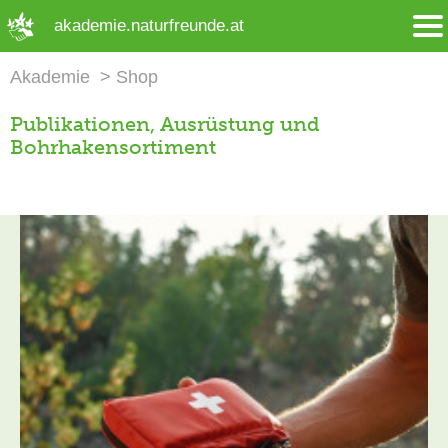
➜ Hauptregion der Seite anspringen
akademie.naturfreunde.at
Akademie
Shop
Publikationen, Ausrüstung und
Bohrhakensortiment