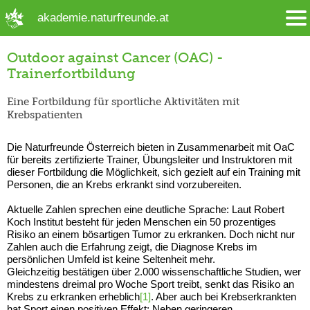
➜ Hauptregion der Seite anspringen
akademie.naturfreunde.at
Outdoor against Cancer (OAC) -
Trainerfortbildung
Eine Fortbildung für sportliche Aktivitäten mit
Krebspatienten
Die Naturfreunde Österreich bieten in Zusammenarbeit mit OaC
für bereits zertifizierte Trainer, Übungsleiter und Instruktoren mit
dieser Fortbildung die Möglichkeit, sich gezielt auf ein Training mit
Personen, die an Krebs erkrankt sind vorzubereiten.
Aktuelle Zahlen sprechen eine deutliche Sprache: Laut Robert
Koch Institut besteht für jeden Menschen ein 50 prozentiges
Risiko an einem bösartigen Tumor zu erkranken. Doch nicht nur
Zahlen auch die Erfahrung zeigt, die Diagnose Krebs im
persönlichen Umfeld ist keine Seltenheit mehr.
Gleichzeitig bestätigen über 2.000 wissenschaftliche Studien, wer
mindestens dreimal pro Woche Sport treibt, senkt das Risiko an
Krebs zu erkranken erheblich
[1]
. Aber auch bei Krebserkrankten
hat Sport einen positiven Effekt: Neben geringeren